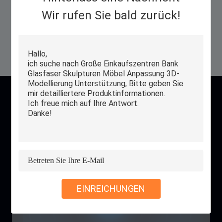
Wir rufen Sie bald zurück!
WhatsAp
+8618953159173
p
Email
roger@decorationsculpture.com
Kontakt
EINREICHUNGEN