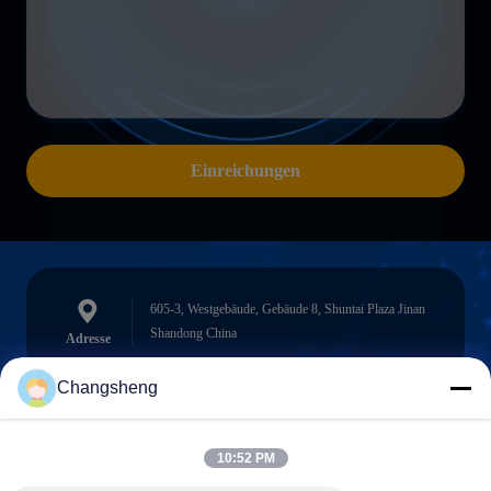
Einreichungen
605-3, Westgebäude, Gebäude 8, Shuntai Plaza Jinan
Shandong China
Adresse
Changsheng
roger@decorationsculpture.com
10:52 PM
E-Mail