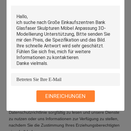
wir uns, alle angemessenen Sicherheitsmaßnahmen zu
ergreifen, um Ihre Daten vor Datenverlust, -beschädigung
oder -verlust zu schützen, einschließlich, aber nicht
beschränkt auf SSL, Verschlüsselungsspeicherung von
Informationen, Zugriffskontrolle im Rechenzentrum. Wir
verwalten auch streng Mitarbeiter oder Outsourcing-
Unternehmen, die möglicherweise mit Ihren Daten in
Berührung kommen, einschließlich, aber nicht beschränkt auf
die Unterzeichnung von Geheimhaltungsvereinbarungen mit
ihnen, die Durchführung unterschiedlicher Zugriffskontrollen
je nach Position und die Überwachung ihrer Tätigkeiten.
Minderjährigenschutz
Wir legen Wert auf den Schutz der persönlichen Daten von
EINREICHUNGEN
Minderjährigen. Wenn Sie minderjährig sind, empfehlen wir
Ihnen, Ihren Erziehungsberechtigten zu bitten, diese
Datenschutzrichtlinie sorgfältig zu lesen und unsere Dienste
zu nutzen oder uns Informationen zur Verfügung zu stellen,
nachdem Sie die Zustimmung Ihres Erziehungsberechtigten