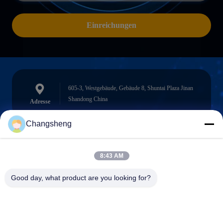
Einreichungen
605-3, Westgebäude, Gebäude 8, Shuntai Plaza Jinan
Shandong China
Adresse
Changsheng
roger@decorationsculpture.com
8:43 AM
E-Mail
Good day, what product are you looking for?
0086-189-5315-9173
Telefon