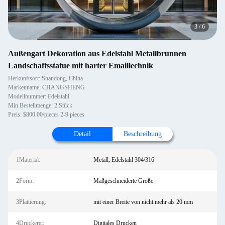
3
/
6
Außengart Dekoration aus Edelstahl Metallbrunnen
Landschaftsstatue mit harter Emaillechnik
Herkunftsort: Shandong, China
Markenname: CHANGSHENG
Modellnummer: Edelstahl
Min Bestellmenge: 2 Stück
Preis: $800.00/pieces 2-9 pieces
Detail
Beschreibung
1Material:
Metall, Edelstahl 304/316
2Form:
Maßgeschneiderte Größe
3Plattierung:
mit einer Breite von nicht mehr als 20 mm
4Druckerei:
Digitales Drucken