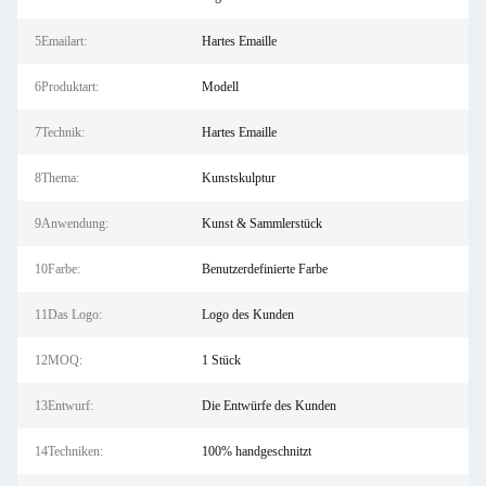
5Emailart:
Hartes Emaille
6Produktart:
Modell
7Technik:
Hartes Emaille
8Thema:
Kunstskulptur
9Anwendung:
Kunst & Sammlerstück
10Farbe:
Benutzerdefinierte Farbe
11Das Logo:
Logo des Kunden
12MOQ:
1 Stück
13Entwurf:
Die Entwürfe des Kunden
14Techniken:
100% handgeschnitzt