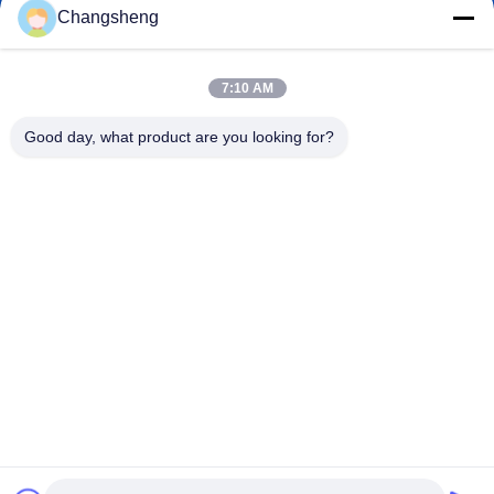
Changsheng
roger@decorationsculpture.com
7:10 AM
E-Mail
Good day, what product are you looking for?
0086-189-5315-9173
Telefon
Shandong Changsheng Sculpture Art Co., Ltd.
Shandong Changsheng Sculpture Art Co., Ltd.