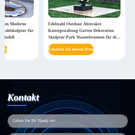
arben Moderne
Edelstahl Outdoor Abstrakte
elstahlskulptur für
Kunstgestaltung Garten Dekoration
s Modell
Skulptur Park Wasserbrunnen für die
Wohnkultur Metallhandwerk
reis
Erhalten Sie besten Preis
Kontakt