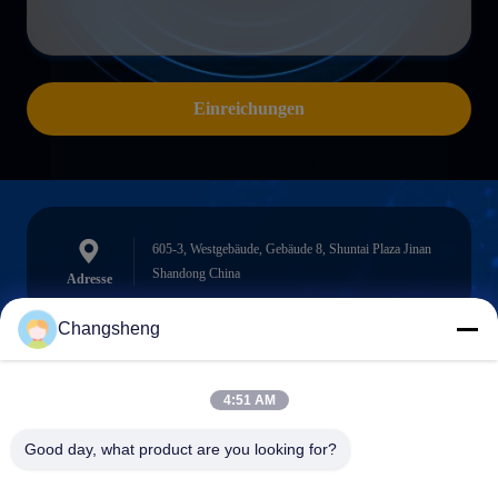
Einreichungen
605-3, Westgebäude, Gebäude 8, Shuntai Plaza Jinan
Shandong China
Adresse
Changsheng
roger@decorationsculpture.com
4:51 AM
E-Mail
Good day, what product are you looking for?