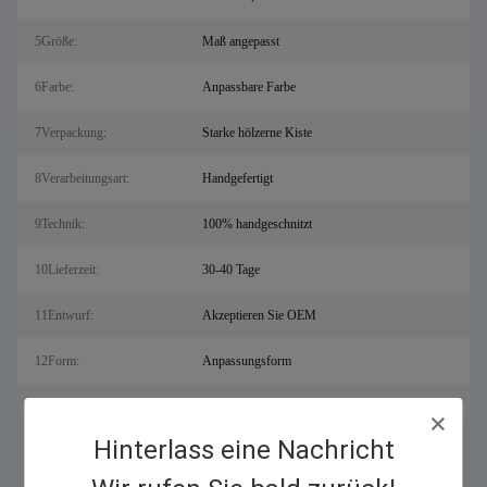
5Größe:
Maß angepasst
6Farbe:
Anpassbare Farbe
7Verpackung:
Starke hölzerne Kiste
8Verarbeitungsart:
Handgefertigt
9Technik:
100% handgeschnitzt
10Lieferzeit:
30-40 Tage
11Entwurf:
Akzeptieren Sie OEM
12Form:
Anpassungsform
13Gebrauch:
Dekoration im Freien
Hinterlass eine Nachricht