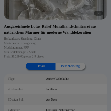
3
/
6
Ausgezeichnete Lotus-Relief-Muralhandschnitzerei aus
natürlichem Marmor für moderne Wanddekoration
Herkunftsort: Shandong, China
Markenname: Changsheng
Modellnummer: FRP
Min Bestellmenge: 2 Stück
Preis: $1,299.00/pieces 2-9 pieces
Detail
Beschreibung
1Typ:
Andere Wohnkultur
2Gelegenheit:
Jubiläum
3Design-Stil:
Art Deco
4Material:
Glasfaser, Naturmarmor