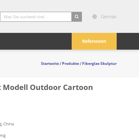
German
search
Referenzen
Startseite
Produkte
Fiberglas-Skulptur
/
/
 Modell Outdoor Cartoon
, China
eng