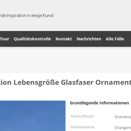
de Inspiration in ewige Kunst
 Tour
Qualitätskontrolle
Kontakt
Nachrichten
Alle Fälle
tion Lebensgröße Glasfaser Ornament
Grundlegende Informationen
Herkunftsort:
Shandong
Markenname:
Changsh