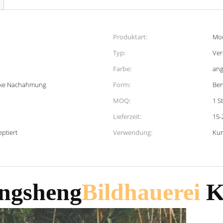
Produktart:
Mod
Typ:
Ver
Farbe:
ang
ike Nachahmung
Form:
Ben
MOQ:
1 S
Lieferzeit:
15-
ptiert
Verwendung:
Kun
ngsheng
Bildhauerei
K