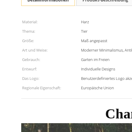
Material:
Harz
Thema:
Tier
Größe:
Maß angepasst
Art und Weise:
Moderner Minimalismus, Ant
Gebrauch:
Garten im Freien
Entwurf:
Individuelle Designs
Das Logo:
Benutzerdefiniertes Logo akze
Regionale Eigenschaft:
Europäische Union
Cha