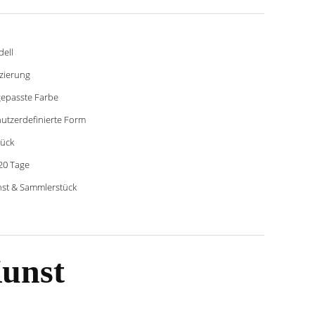
ell
zierung
epasste Farbe
utzerdefinierte Form
tück
20 Tage
st & Sammlerstück
unst