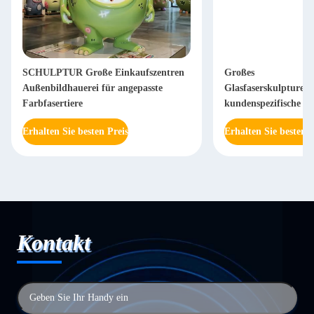
SCHULPTUR Große Einkaufszentren
Großes
Außenbildhauerei für angepasste
Glasfaserskulpture
Farbfasertiere
kundenspezifische De
Actionfiguren Orna
Erhalten Sie besten Preis
Erhalten Sie besten P
Kontakt