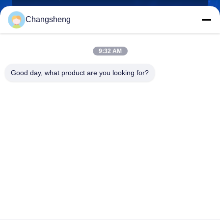
Changsheng
roger@decorationsculpture.com
9:32 AM
E-Mail
Good day, what product are you looking for?
0086-189-5315-9173
Telefon
Shandong Changsheng Sculpture Art Co., Ltd.
Shandong Changsheng Sculpture Art Co., Ltd.