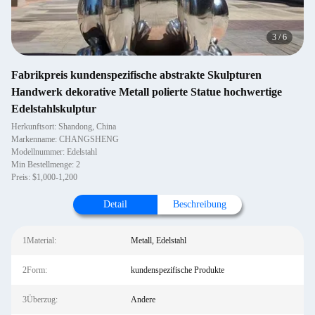
3
/
6
Fabrikpreis kundenspezifische abstrakte Skulpturen
Handwerk dekorative Metall polierte Statue hochwertige
Edelstahlskulptur
Herkunftsort: Shandong, China
Markenname: CHANGSHENG
Modellnummer: Edelstahl
Min Bestellmenge: 2
Preis: $1,000-1,200
Detail
Beschreibung
1Material:
Metall, Edelstahl
2Form:
kundenspezifische Produkte
3Überzug:
Andere