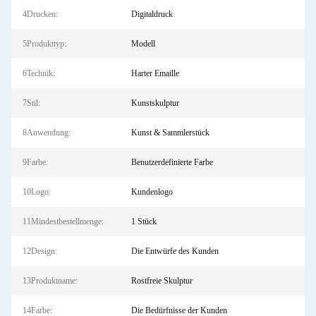
4Drucken:
Digitaldruck
5Produkttyp:
Modell
6Technik:
Harter Emaille
7Stil:
Kunstskulptur
8Anwendung:
Kunst & Sammlerstück
9Farbe:
Benutzerdefinierte Farbe
10Logo:
Kundenlogo
11Mindestbestellmenge:
1 Stück
12Design:
Die Entwürfe des Kunden
13Produktname:
Rostfreie Skulptur
14Farbe:
Die Bedürfnisse der Kunden