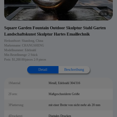
4
/
6
Square Garden Fountain Outdoor Skulptur Stahl Garten
Landschaftskunst Skulptur Hartes Emaillechnik
Herkunftsort: Shandong, China
Markenname: CHANGSHENG
Modellnummer: Edelstahl
Min Bestellmenge: 2 Stück
Preis: $1,200.00/pieces 2-9 pieces
Detail
Beschreibung
1Material:
Metall, Edelstahl 304/316
2Form:
Maßgeschneiderte Größe
3Plattierung:
mit einer Breite von nicht mehr als 20 mm
4Druckerei:
Digitales Drucken