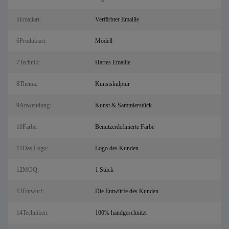
5Emailart:
Verfärbter Emaille
6Produktart:
Modell
7Technik:
Hartes Emaille
8Thema:
Kunstskulptur
9Anwendung:
Kunst & Sammlerstück
10Farbe:
Benutzerdefinierte Farbe
11Das Logo:
Logo des Kunden
12MOQ:
1 Stück
13Entwurf:
Die Entwürfe des Kunden
14Techniken:
100% handgeschnitzt