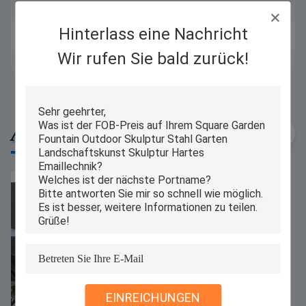
15Farbe:
Die Bedürfnisse der Kunden
Hinterlass eine Nachricht
16Gebrauch:
Moderne Metallgroße Außendekoration
Wir rufen Sie bald zurück!
17Gewohnheit:
Logo anpassbar
Ähnliche Produkte
EINREICHUNGEN