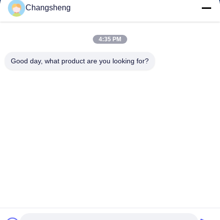
Changsheng
roger@decorationsculpture.com
4:35 PM
E-Mail
Good day, what product are you looking for?
0086-189-5315-9173
Telefon
Shandong Changsheng Sculpture Art Co., Ltd.
Shandong Changsheng Sculpture Art Co., Ltd.