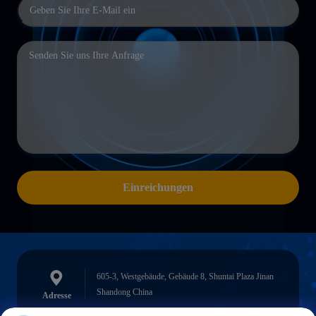
Einreichungen
605-3, Westgebäude, Gebäude 8, Shuntai Plaza Jinan
Shandong China
Adresse