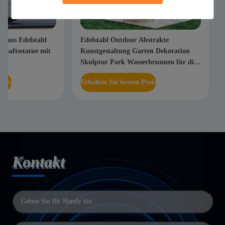
ahl Outdoor Abstrakte
Maßgeschneiderte Farben Moder
estaltung Garten Dekoration
abstrakte Spiegel Edelstahlskulpt
ur Park Wasserbrunnen für die
Außendekoration aus Modell
ultur Metallhandwerk
n Sie besten Preis
Erhalten Sie besten Preis
Kontakt